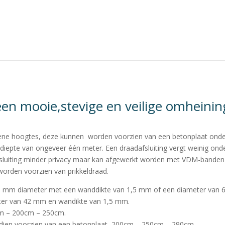
een mooie,stevige en veilige omheinin
idene hoogtes, deze kunnen worden voorzien van een betonplaat onde
diepte van ongeveer één meter. Een draadafsluiting vergt weinig ond
sluiting minder privacy maar kan afgewerkt worden met VDM-banden 
 worden voorzien van prikkeldraad.
s: 48 mm diameter met een wanddikte van 1,5 mm of een diameter va
eter van 42 mm en wandikte van 1,5 mm.
m – 200cm – 250cm.
indien voorzien van een betonplaat, 200cm – 250cm – 290cm.